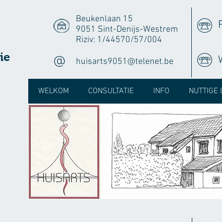
Beukenlaan 15
9051 Sint-Denijs-Westrem
Riziv: 1/44570/57/004
ie
@
huisarts9051@telenet.be
WELKOM
CONSULTATIE
INFO
NUTTIGE 