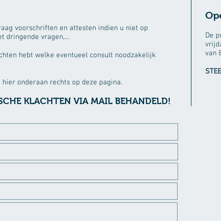
Op
aag voorschriften en attesten indien u niet op
De p
iet dringende vragen,…
vrij
van 8
chten hebt welke eventueel consult noodzakelijk
STE
 hier onderaan rechts op deze pagina.
CHE KLACHTEN VIA MAIL BEHANDELD!